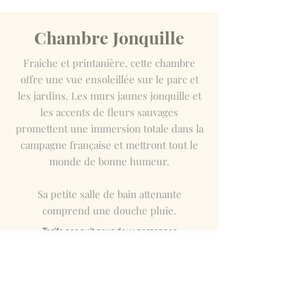
Chambre Jonquille
Fraîche et printanière, cette chambre
offre une vue ensoleillée sur le parc et
les jardins. Les murs jaunes jonquille et
les accents de fleurs sauvages
promettent une immersion totale dans la
campagne française et mettront tout le
monde de bonne humeur.
Sa petite salle de bain
attenante
comprend une douche pluie.
Tarifs par nuit pour deux personnes
(Petit Dejeuner Compris)
Basse saison (avril, mai et octobre) :
120 Euros
Haute saison (juin à septembre) : 140 Euros