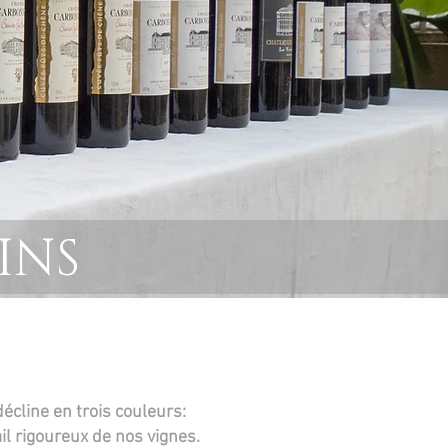
INS
cline en trois couleurs:
il rigoureux de nos vignes.