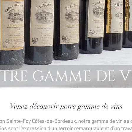
TRE GAMME DE V
Venez découvrir notre gamme de vins
ion Sainte-Foy Côtes-de-Bordeaux, notre gamme de vin se dé
ins sont l'expression d'un terroir remarquable et d'un trava