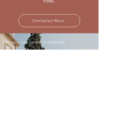
vous.
Contactez Nous
©Photos - Los Caballeros Weddings
+
33 (0) 5.57.47.46.46