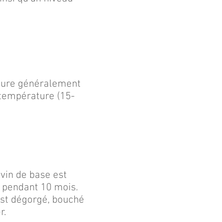
.
 dure généralement
 température (15-
 vin de base est
s pendant 10 mois.
 est dégorgé, bouché
r.