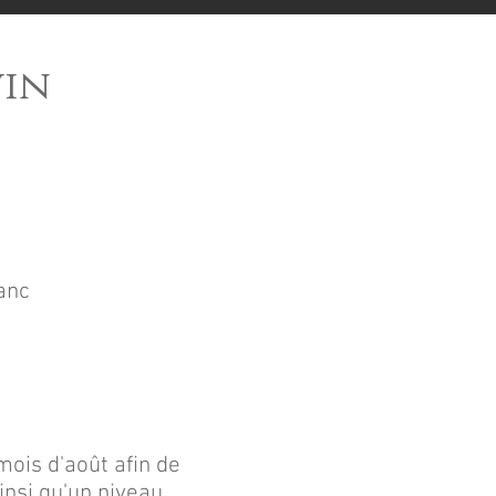
vin
anc
mois d'août afin de
insi qu'un niveau