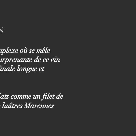
n
omplexe où se mêle
urprenante de ce vin
inale longue et
lats comme un filet de
s huîtres Marennes