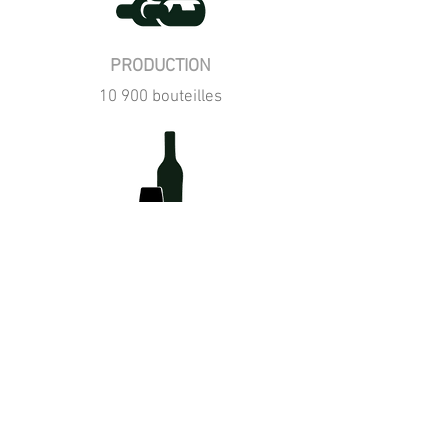
PRODUCTION
10 900 bouteilles
SERVICE
Vin idéal pour l'apéritif et qui se
mariera aussi parfaitement avec un
carpaccio de saumon, ceviche de
poisson ou saumon gravlax.
COMMANDER